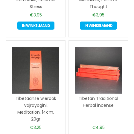
Stress
Thought
€
3,95
€
3,95
IN WINKELMAND
IN WINKELMAND
Tibetaanse wierook
Tibetan Traditional
Vajrayogini,
Herbal incense
Meditation, 14cm,
20gr
€
3,25
€
4,95