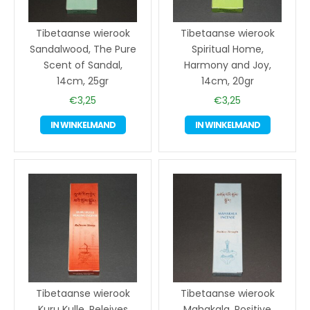
Tibetaanse wierook
Tibetaanse wierook
Sandalwood, The Pure
Spiritual Home,
Scent of Sandal,
Harmony and Joy,
14cm, 25gr
14cm, 20gr
€
3,25
€
3,25
IN WINKELMAND
IN WINKELMAND
Tibetaanse wierook
Tibetaanse wierook
Kuru Kulle, Releives
Mahakala, Positive