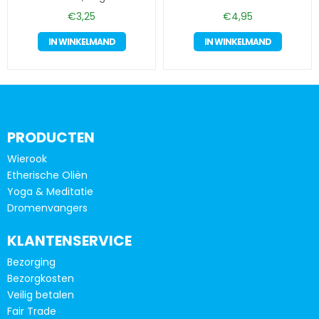
€
3,25
€
4,95
IN WINKELMAND
IN WINKELMAND
PRODUCTEN
Wierook
Etherische Oliën
Yoga & Meditatie
Dromenvangers
KLANTENSERVICE
Bezorging
Bezorgkosten
Veilig betalen
Fair Trade