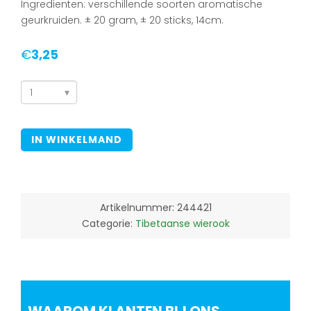
Ingredienten: verschillende soorten aromatische
geurkruiden. ± 20 gram, ± 20 sticks, 14cm.
€
3,25
Tibetaanse
wierook
Kalachakra,
IN WINKELMAND
Healing
aantal
Artikelnummer:
244421
Categorie:
Tibetaanse wierook
WAAROM KLANTEN BIJ ONS