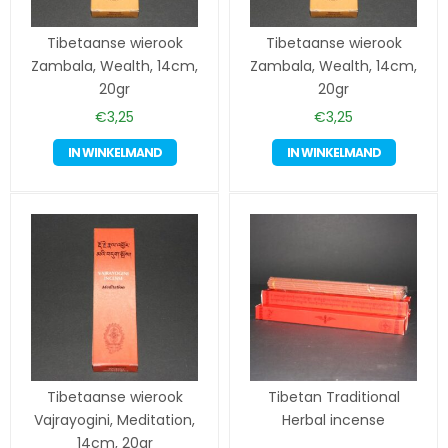
Tibetaanse wierook
Tibetaanse wierook
Zambala, Wealth, 14cm,
Zambala, Wealth, 14cm,
20gr
20gr
€
3,25
€
3,25
IN WINKELMAND
IN WINKELMAND
Tibetaanse wierook
Tibetan Traditional
Vajrayogini, Meditation,
Herbal incense
14cm, 20gr