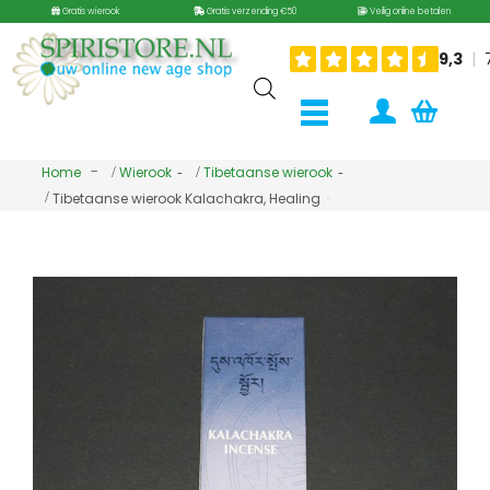
Gratis wierook
Gratis verzending €50
Veilig online betalen
Home
Wierook
Tibetaanse wierook
Tibetaanse wierook Kalachakra, Healing