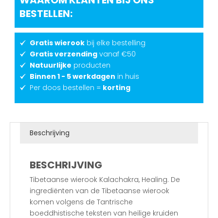
BESTELLEN:
Gratis wierook
bij elke bestelling
Gratis verzending
vanaf €50
Natuurlijke
producten
Binnen 1 - 5 werkdagen
in huis
Per doos bestellen =
korting
Beschrijving
BESCHRIJVING
Tibetaanse wierook Kalachakra, Healing. De
ingrediënten van de Tibetaanse wierook
komen volgens de Tantrische
boeddhistische teksten van heilige kruiden