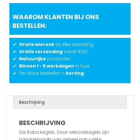
WAAROM KLANTEN BIJ ONS
BESTELLEN:
Gratis wierook
bij elke bestelling
Gratis verzending
vanaf €50
Natuurlijke
producten
Binnen 1 - 5 werkdagen
in huis
Per doos bestellen =
korting
Beschrijving
BESCHRIJVING
Sai Baba kegels. Deze wierookkegels zijn
handgemaakt van geheel natuurlijke