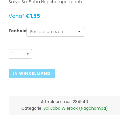
Satya Sai Baba Nagchampa kegels
Vanaf
€
1,95
Eenheid
Sai
Baba
Nagchampa
IN WINKELMAND
kegels/cones
aantal
Artikelnummer:
234540
Categorie:
Sai Baba Wierook (Nagchampa)