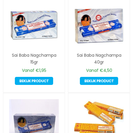
Sai Baba Nagchampa
Sai Baba Nagchampa
15gr
40gr
Vanaf
€
1,95
Vanaf
€
4,50
Dit
Dit
BEKIJK PRODUCT
BEKIJK PRODUCT
product
produc
heeft
heeft
meerdere
meerd
variaties.
variatie
Deze
Deze
optie
optie
kan
kan
gekozen
gekoze