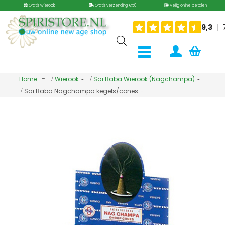
Gratis wierook
Gratis verzending €50
Veilig online betalen
Home
Wierook
Sai Baba Wierook (Nagchampa)
Sai Baba Nagchampa kegels/cones