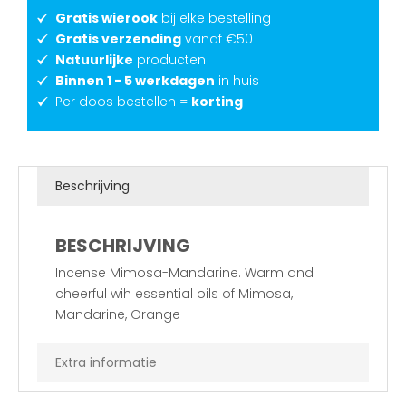
Gratis wierook
bij elke bestelling
Gratis verzending
vanaf €50
Natuurlijke
producten
Binnen 1 - 5 werkdagen
in huis
Per doos bestellen =
korting
Beschrijving
BESCHRIJVING
Incense Mimosa-Mandarine. Warm and
cheerful wih essential oils of Mimosa,
Mandarine, Orange
Extra informatie