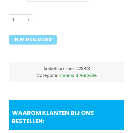
Lilac
Encens
d
IN WINKELMAND
´Auroville
10gr
aantal
Artikelnummer:
223818
Categorie:
Encens d´Auroville
WAAROM KLANTEN BIJ ONS
BESTELLEN: