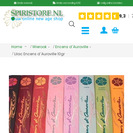
Gratis wierook
Gratis verzending €50
Veilig online betalen
Home
Wierook
Encens d´Auroville
Lilac Encens d´Auroville 10gr