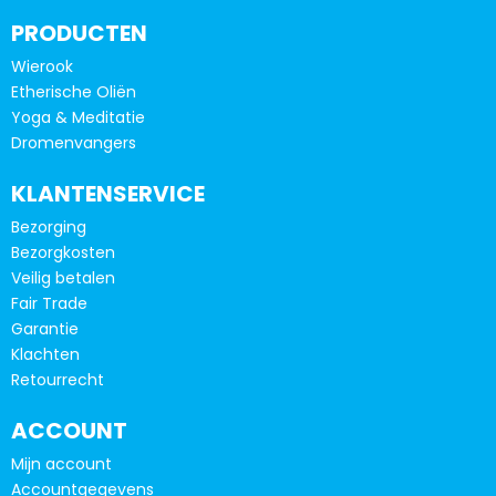
Deze
Deze
optie
optie
PRODUCTEN
kan
kan
Wierook
gekozen
gekoze
Etherische Oliën
worden
worde
Yoga & Meditatie
op
op
Dromenvangers
de
de
productpagina
produc
KLANTENSERVICE
Bezorging
Bezorgkosten
Veilig betalen
Fair Trade
Garantie
Klachten
Retourrecht
ACCOUNT
Mijn account
Accountgegevens