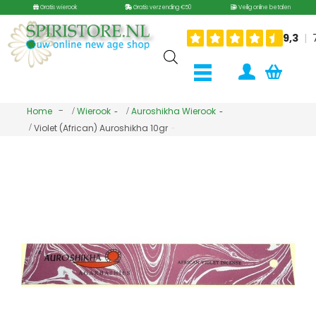
Gratis wierook
Gratis verzending €50
Veilig online betalen
Home
Wierook
Auroshikha Wierook
Violet (African) Auroshikha 10gr