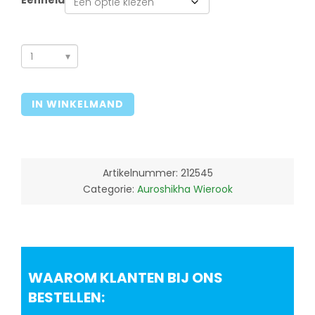
Eenheid
Violet
(African)
Auroshikha
IN WINKELMAND
10gr
aantal
Artikelnummer:
212545
Categorie:
Auroshikha Wierook
WAAROM KLANTEN BIJ ONS
BESTELLEN: