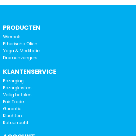
meerdere
meerd
variaties.
variatie
Deze
Deze
optie
optie
PRODUCTEN
kan
kan
Wierook
gekozen
gekoze
Etherische Oliën
worden
worde
Yoga & Meditatie
op
op
Dromenvangers
de
de
productpagina
produc
KLANTENSERVICE
Bezorging
Bezorgkosten
Veilig betalen
Fair Trade
Garantie
Klachten
Retourrecht