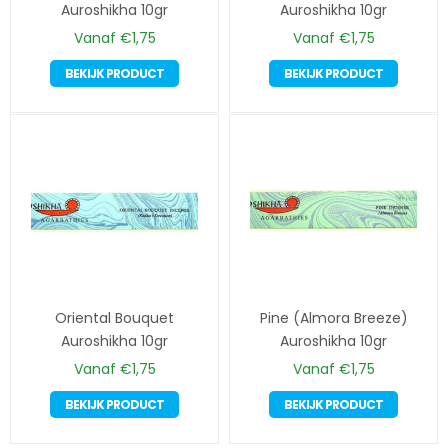
Auroshikha 10gr
Auroshikha 10gr
Vanaf
€
1,75
Vanaf
€
1,75
Dit
Dit
BEKIJK PRODUCT
BEKIJK PRODUCT
product
produc
heeft
heeft
meerdere
meerd
variaties.
variatie
Deze
Deze
optie
optie
kan
kan
gekozen
gekoze
worden
worde
op
op
Oriental Bouquet
de
Pine (Almora Breeze)
de
Auroshikha 10gr
productpagina
Auroshikha 10gr
produc
Vanaf
€
1,75
Vanaf
€
1,75
Dit
Dit
BEKIJK PRODUCT
BEKIJK PRODUCT
product
produc
heeft
heeft