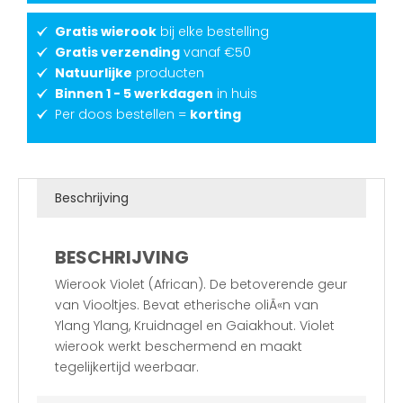
Gratis wierook
bij elke bestelling
Gratis verzending
vanaf €50
Natuurlijke
producten
Binnen 1 - 5 werkdagen
in huis
Per doos bestellen =
korting
Beschrijving
BESCHRIJVING
Wierook Violet (African). De betoverende geur
van Viooltjes. Bevat etherische oliÃ«n van
Ylang Ylang, Kruidnagel en Gaiakhout. Violet
wierook werkt beschermend en maakt
tegelijkertijd weerbaar.