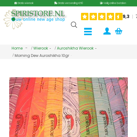
Gratis wierook
Gratis verzending €50
Veilig online betalen
Home
Wierook
Auroshikha Wierook
Morning Dew Auroshikha 10gr