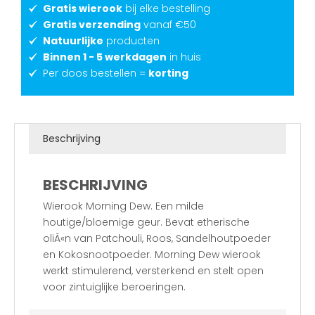
Gratis wierook
bij elke bestelling
Gratis verzending
vanaf €50
Natuurlijke
producten
Binnen 1 - 5 werkdagen
in huis
Per doos bestellen =
korting
Beschrijving
BESCHRIJVING
Wierook Morning Dew. Een milde
houtige/bloemige geur. Bevat etherische
oliÃ«n van Patchouli, Roos, Sandelhoutpoeder
en Kokosnootpoeder. Morning Dew wierook
werkt stimulerend, versterkend en stelt open
voor zintuiglijke beroeringen.