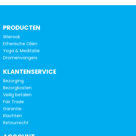
meerdere
meerd
variaties.
variatie
Deze
Deze
optie
optie
PRODUCTEN
kan
kan
Wierook
gekozen
gekoze
Etherische Oliën
worden
worde
Yoga & Meditatie
op
op
Dromenvangers
de
de
productpagina
produc
KLANTENSERVICE
Bezorging
Bezorgkosten
Veilig betalen
Fair Trade
Garantie
Klachten
Retourrecht