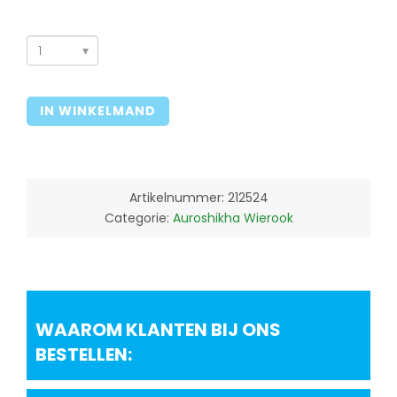
Morning
Dew
Auroshikha
IN WINKELMAND
10gr
aantal
Artikelnummer:
212524
Categorie:
Auroshikha Wierook
WAAROM KLANTEN BIJ ONS
BESTELLEN: