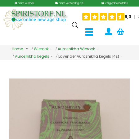
Gratis wierook
Gratis verzending €50
Veilig online betalen
Home
Wierook
Auroshikha Wierook
Auroshikha kegels
Lavender Auroshikha kegels 14st