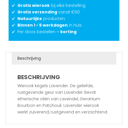
Gratis wierook
bij elke bestelling
Gratis verzending
vanaf €50
Natuurlijke
producten
Binnen 1 - 5 werkdagen
in huis
Per doos bestellen =
korting
Beschrijving
BESCHRIJVING
Wierook kegels Lavender. De geliefde,
rustgevende geur van Lavendel. Bevat
etherische oliën van Lavendel, Geranium
Bourbon en Patchouli. Lavender wierook
werkt zuiverend, rustgevend en verzachtend.