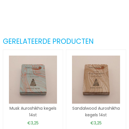
GERELATEERDE PRODUCTEN
Musk Auroshikha kegels
Sandalwood Auroshikha
14st
kegels 14st
€
3,25
€
3,25