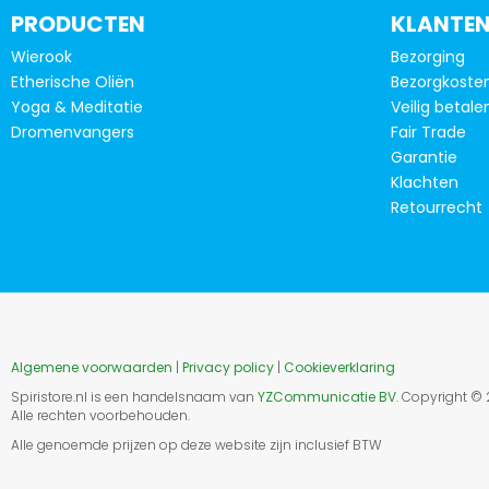
kan
PRODUCTEN
KLANTEN
gekozen
Wierook
Bezorging
worden
Etherische Oliën
Bezorgkoste
op
Yoga & Meditatie
Veilig betale
de
Dromenvangers
Fair Trade
productpagina
Garantie
Klachten
Retourrecht
Algemene voorwaarden
|
Privacy policy
|
Cookieverklaring
Spiristore.nl is een handelsnaam van
YZCommunicatie BV
. Copyright ©
Alle rechten voorbehouden.
Alle genoemde prijzen op deze website zijn inclusief BTW