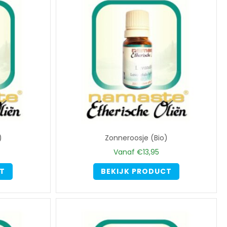
)
Zonneroosje (Bio)
Vanaf
€
13,95
Dit
Dit
CT
BEKIJK PRODUCT
product
product
heeft
heeft
meerdere
meerdere
variaties.
variaties.
Deze
Deze