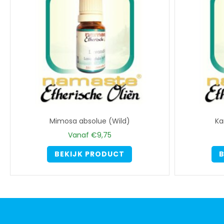
optie
kan
gekozen
worden
op
de
productpagina
Mimosa absolue (Wild)
Ka
Vanaf
€
9,75
Dit
BEKIJK PRODUCT
B
product
heeft
meerdere
variaties.
Deze
optie