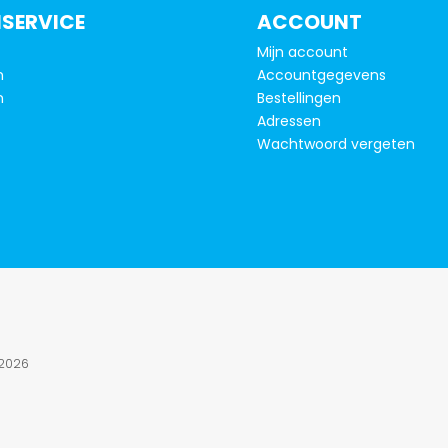
kan
SERVICE
ACCOUNT
gekozen
Mijn account
worden
n
Accountgegevens
op
n
Bestellingen
de
Adressen
productpagina
Wachtwoord vergeten
2026