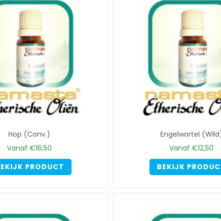
Hop (Conv.)
Engelwortel (Wild
Vanaf
€
16,50
Vanaf
€
12,50
Dit
EKIJK PRODUCT
BEKIJK PRODU
product
heeft
meerdere
variaties.
Deze