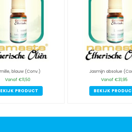
optie
kan
gekozen
worden
op
de
productpagina
mille, blauw (Conv.)
Jasmijn absolue (Co
Vanaf
€
11,50
Vanaf
€
31,95
Dit
EKIJK PRODUCT
BEKIJK PRODU
product
heeft
meerdere
variaties.
Deze
optie