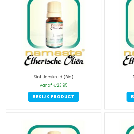
optie
kan
gekozen
worden
op
de
productpagina
Sint Janskruid (Bio)
Vanaf
€
23,95
Dit
BEKIJK PRODUCT
B
product
heeft
meerdere
variaties.
Deze