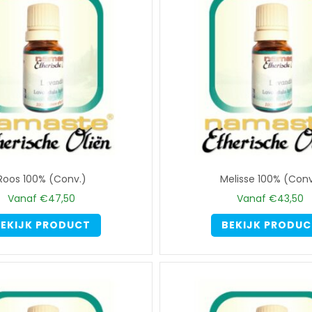
optie
kan
gekozen
worden
op
de
productpagina
Roos 100% (Conv.)
Melisse 100% (Conv
Vanaf
€
47,50
Vanaf
€
43,50
Dit
EKIJK PRODUCT
BEKIJK PRODU
product
heeft
meerdere
variaties.
Deze