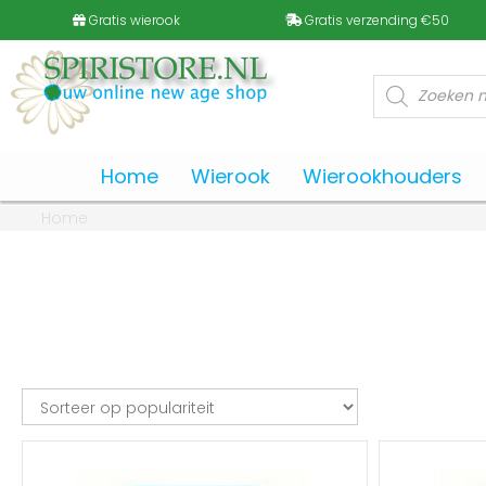
Gratis wierook
Gratis verzending €50
Producten
zoeken
Home
Wierook
Wierookhouders
Home