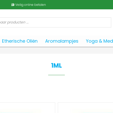
Veilig online betalen
Etherische Oliën
Aromalampjes
Yoga & Medi
1ML