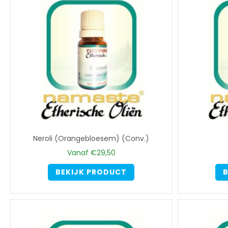
Neroli (Orangebloesem) (Conv.)
Vanaf
€
29,50
Dit
BEKIJK PRODUCT
B
product
heeft
meerdere
variaties.
Deze