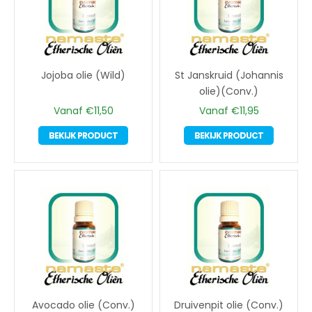
Jojoba olie (Wild)
St Janskruid (Johannis
olie)(Conv.)
Vanaf
€
11,50
Vanaf
€
11,95
Dit
Dit
BEKIJK PRODUCT
BEKIJK PRODUCT
product
product
heeft
heeft
meerdere
meerde
variaties.
variaties
Deze
Deze
optie
optie
kan
kan
gekozen
gekoze
worden
worden
op
op
Avocado olie (Conv.)
Druivenpit olie (Conv.)
de
de