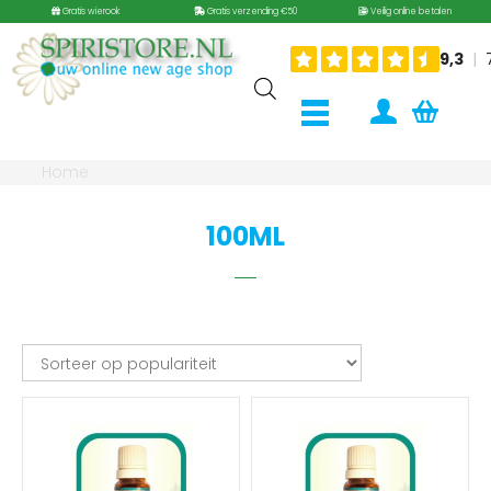
Gratis wierook
Gratis verzending €50
Veilig online betalen
Home
100ML