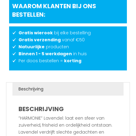
WAAROM KLANTEN BIJ ONS
BESTELLEN:
Gratis wierook
bij elke bestelling
Gratis verzending
vanaf €50
Natuurlijke
producten
Binnen 1 - 5 werkdagen
in huis
Per doos bestellen =
korting
Beschrijving
BESCHRIJVING
”HARMONIE” Lavendel: laat een sfeer van
zuiverheid, frisheid en ordelijkheid ontstaan.
Lavendel verdrijft slechte gedachten en