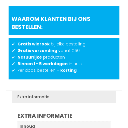
WAAROM KLANTEN BIJ ONS
BESTELLEN:
Gratis wierook
bij elke bestelling
Gratis verzending
vanaf €50
Natuurlijke
producten
Binnen 1 - 5 werkdagen
in huis
Per doos bestellen =
korting
Extra informatie
EXTRA INFORMATIE
Inhoud