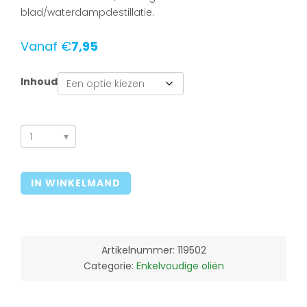
blad/waterdampdestillatie.
Vanaf
€
7,95
Inhoud
Tea
tree
(Bio)
IN WINKELMAND
aantal
Artikelnummer:
119502
Categorie:
Enkelvoudige oliën