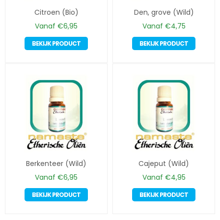
Citroen (Bio)
Den, grove (Wild)
Vanaf
€
6,95
Vanaf
€
4,75
Dit
Dit
BEKIJK PRODUCT
BEKIJK PRODUCT
product
produc
heeft
heeft
meerdere
meerd
variaties.
variatie
Deze
Deze
optie
optie
kan
kan
gekozen
gekoze
worden
worde
op
op
Berkenteer (Wild)
de
Cajeput (Wild)
de
productpagina
produc
Vanaf
€
6,95
Vanaf
€
4,95
Dit
Dit
BEKIJK PRODUCT
BEKIJK PRODUCT
product
produc
heeft
heeft