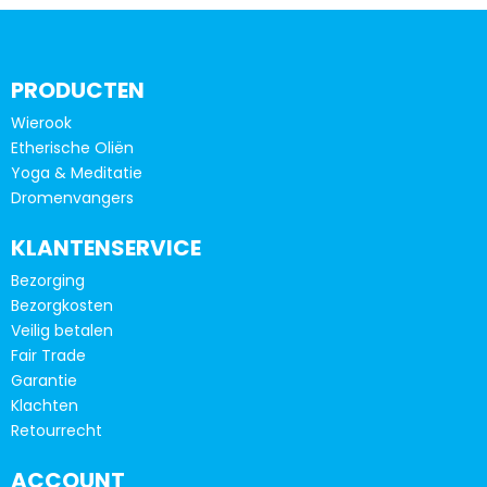
meerdere
meerd
variaties.
variatie
Deze
Deze
optie
optie
PRODUCTEN
kan
kan
Wierook
gekozen
gekoze
Etherische Oliën
worden
worde
Yoga & Meditatie
op
op
Dromenvangers
de
de
productpagina
produc
KLANTENSERVICE
Bezorging
Bezorgkosten
Veilig betalen
Fair Trade
Garantie
Klachten
Retourrecht
ACCOUNT