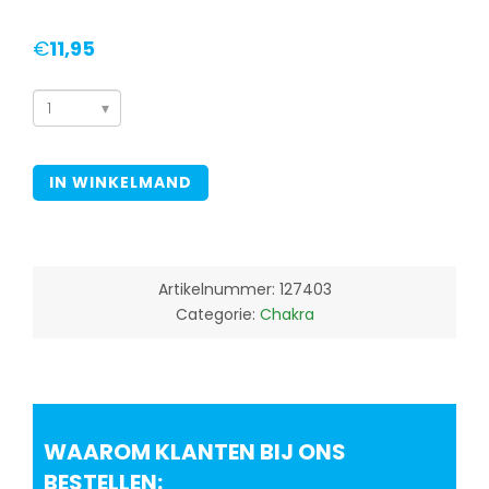
€
11,95
Chakra
olie
nr
IN WINKELMAND
4
hart
10ml
aantal
Artikelnummer:
127403
Categorie:
Chakra
WAAROM KLANTEN BIJ ONS
BESTELLEN: