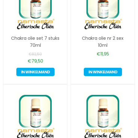
Chakra olie set 7 stuks
Chakra olie nr 2 sex
70ml
10ml
€
11,95
€
82,50
Oorspronkelijke
Huidige
€
79,50
prijs
prijs
IN WINKELMAND
IN WINKELMAND
was:
is:
€82,50.
€79,50.