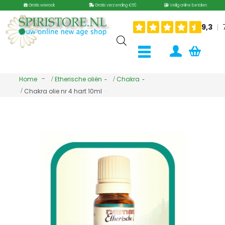
Gratis wierook
Gratis verzending €50
Veilig online betalen
Home
Etherische oliën
Chakra
Chakra olie nr 4 hart 10ml