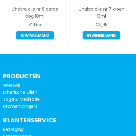
Chakra olie nr 6 derde
Chakra olie nr 7 kroon
oog 10ml
10ml
€
11,95
€
11,95
IN WINKELMAND
IN WINKELMAND
PRODUCTEN
Wierook
Etherische Oliën
Yoga & Meditatie
Dromenvangers
KLANTENSERVICE
Bezorging