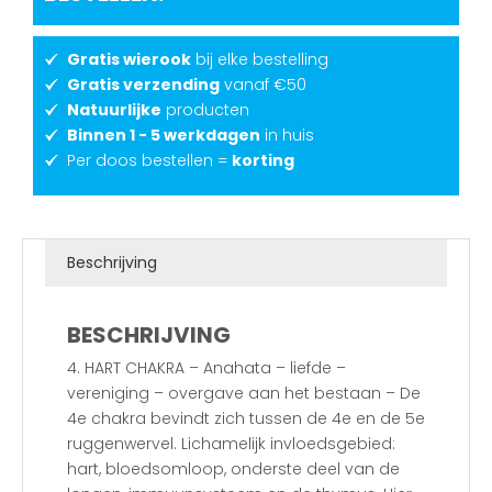
Gratis wierook
bij elke bestelling
Gratis verzending
vanaf €50
Natuurlijke
producten
Binnen 1 - 5 werkdagen
in huis
Per doos bestellen =
korting
Beschrijving
BESCHRIJVING
4. HART CHAKRA – Anahata – liefde –
vereniging – overgave aan het bestaan – De
4e chakra bevindt zich tussen de 4e en de 5e
ruggenwervel. Lichamelijk invloedsgebied:
hart, bloedsomloop, onderste deel van de