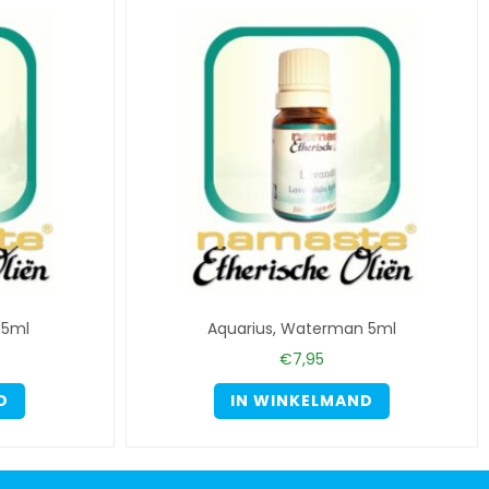
 5ml
Aquarius, Waterman 5ml
€
7,95
D
IN WINKELMAND