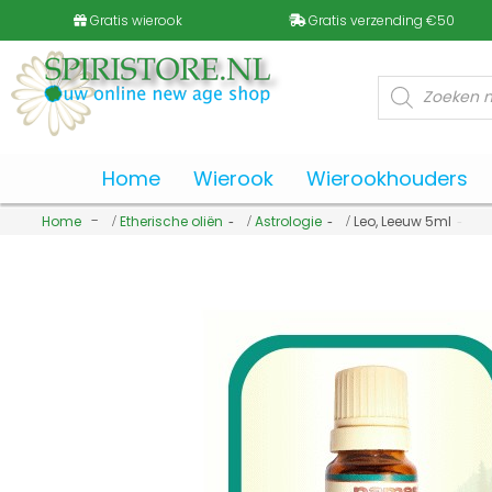
Gratis wierook
Gratis verzending €50
Producten
zoeken
Home
Wierook
Wierookhouders
Home
Etherische oliën
Astrologie
Leo, Leeuw 5ml