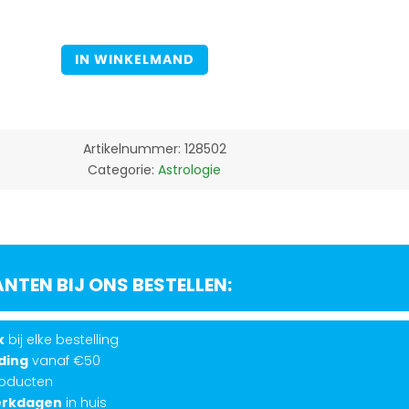
IN WINKELMAND
Artikelnummer:
128502
Categorie:
Astrologie
TEN BIJ ONS BESTELLEN:
k
bij elke bestelling
ding
vanaf €50
oducten
werkdagen
in huis