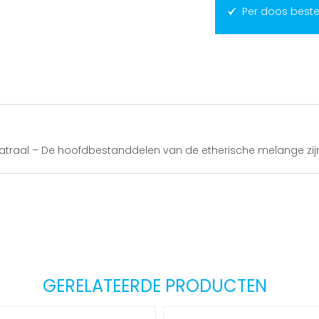
Per doos beste
theatraal – De hoofdbestanddelen van de etherische melange z
GERELATEERDE PRODUCTEN