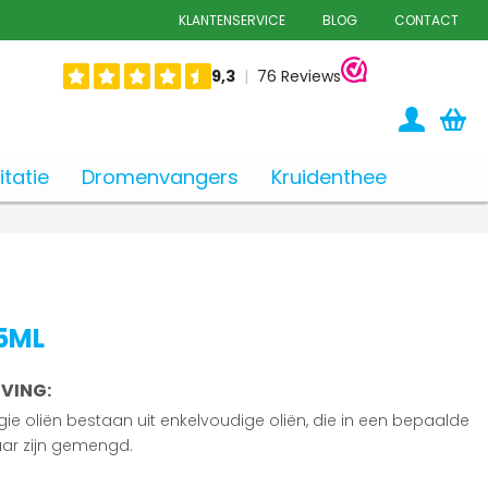
KLANTENSERVICE
BLOG
CONTACT
tatie
Dromenvangers
Kruidenthee
 5ML
VING:
ie oliën bestaan uit enkelvoudige oliën, die in een bepaalde
ar zijn gemengd.