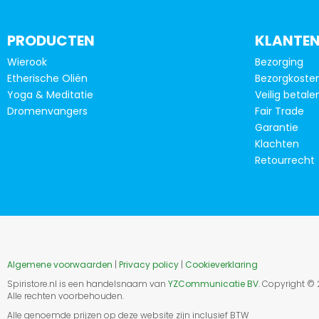
PRODUCTEN
KLANTEN
Wierook
Bezorging
Etherische Oliën
Bezorgkoste
Yoga & Meditatie
Veilig betale
Dromenvangers
Fair Trade
Garantie
Klachten
Retourrecht
Algemene voorwaarden
|
Privacy policy
|
Cookieverklaring
Spiristore.nl is een handelsnaam van
YZCommunicatie BV
. Copyright ©
Alle rechten voorbehouden.
Alle genoemde prijzen op deze website zijn inclusief BTW