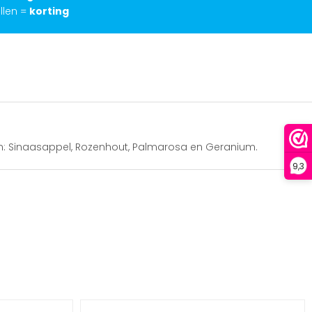
llen =
korting
ijn: Sinaasappel, Rozenhout, Palmarosa en Geranium.
9,3