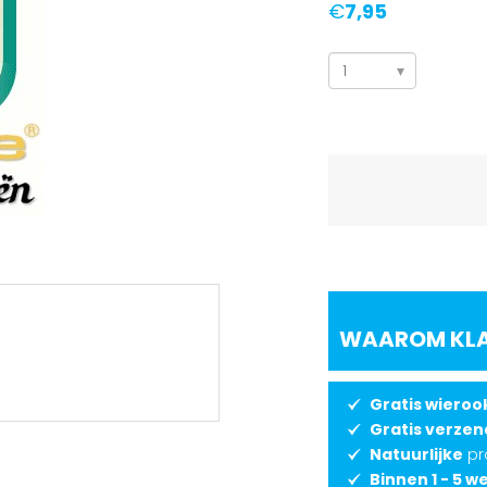
€
7,95
Leo,
Leeuw
5ml
aantal
WAAROM KLAN
Gratis wieroo
Gratis verzen
Natuurlijke
pr
Binnen 1 - 5 