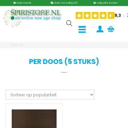
Gratis wierook
Gratis verzending €50
Veilig online betalen
Home
PER DOOS (5 STUKS)